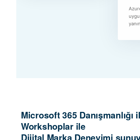
Azure
uygul
yanın
Microsoft 365 Danışmanlığı il
Workshoplar ile
Dijital Marka Deneyimi sunuy