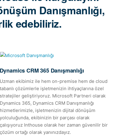
l Dönüşüm Danışmanlığı,
ik edebiliriz.
Dynamics CRM 365 Danışmanlığı
Bulu
Uzman ekibimiz ile hem on-premise hem de cloud
Micro
tabanlı çözümlerle işletmenizin ihtiyaçlarına özel
özel
stratejiler geliştiriyoruz. Microsoft Partneri olarak
Sektö
Dynamics 365, Dynamics CRM Danışmanlığı
minim
hizmetlerimizle, işletmenizin dijital dönüşüm
tekno
yolculuğunda, ekibinizin bir parçası olarak
Uygul
çalışıyoruz Inthouse olarak her zaman güvenilir bir
Danış
çözüm ortağı olarak yanınızdayız.
Offic