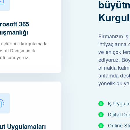
büyütme
Kurgul
rosoft 365
ışmanlığı
Firmanızın iş
ihtiyaçlarına
reçlerinizi kurgulamada
osoft Danışmanlık
ve en çok ter
eti sunuyoruz.
ediyoruz. Böy
olmakla kalmıy
anlamda dest
yönelik bu yak
İş Uygul
Dijital D
ut Uygulamaları
Online St