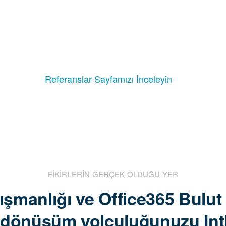
aha Fazlası
Referanslar Sayfamızı İnceleyin
FİKİRLERİN GERÇEK OLDUĞU YER
şmanlığı ve Office365 Bulut 
al dönüşüm yolculuğunuzu Int