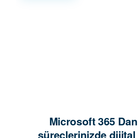
Microsoft 365 Kurumsal Uygulamalar ve Çok D
Microsoft 365 Danı
süreçlerinizde dijit