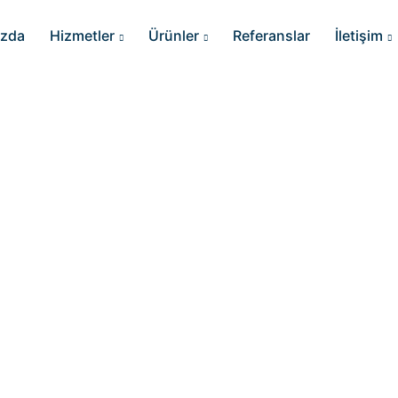
ızda
Hizmetler
Ürünler
Referanslar
İletişim
Eğitimler ile Dijital Dönüşüm Yol
Danışmanlık ve
metlerimiz ile